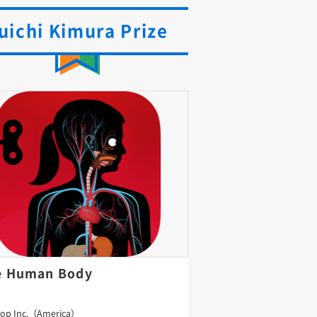
uichi Kimura Prize
e Human Body
bop Inc.（America）