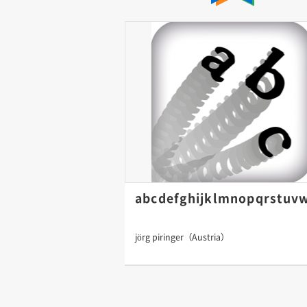
abcdefghijklmnopqrstuv
jörg piringer（Austria）