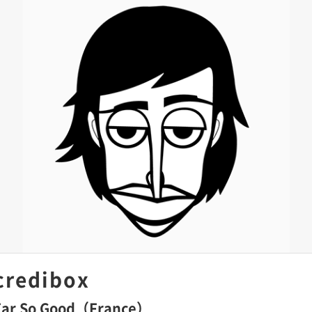
credibox
Far So Good（France）