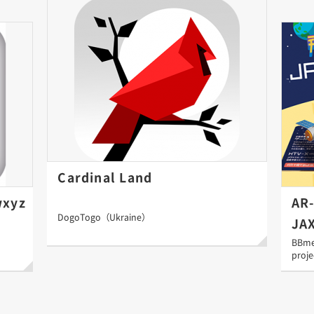
Cardinal Land
wxyz
AR
DogoTogo（Ukraine）
JAX
BBmed
proj