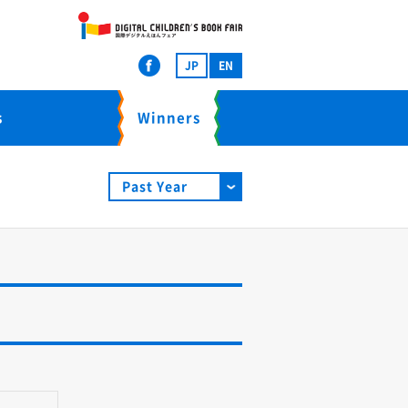
JP
EN
s
Winners