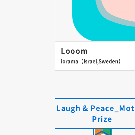
Looom
iorama（Israel,Sweden）
Laugh & Peace_Mot
Prize