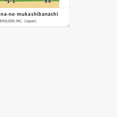
nna-no-mukashibanashi
EHOLDER, INC.（Japan）