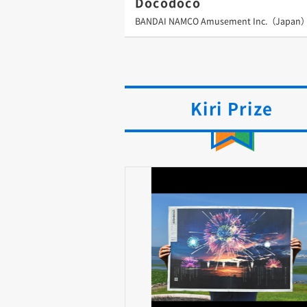
Docodoco
BANDAI NAMCO Amusement Inc.（Japan
Kiri Prize