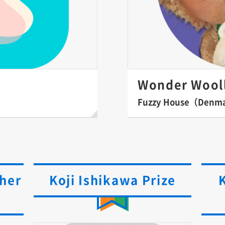
Wonder Wooll
Fuzzy House（Denm
her
Koji Ishikawa Prize