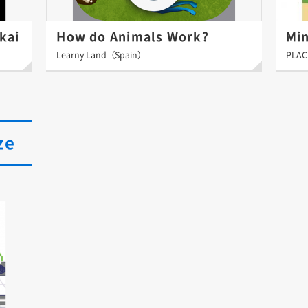
kai
How do Animals Work?
Mi
Learny Land（Spain）
PLAC
ze