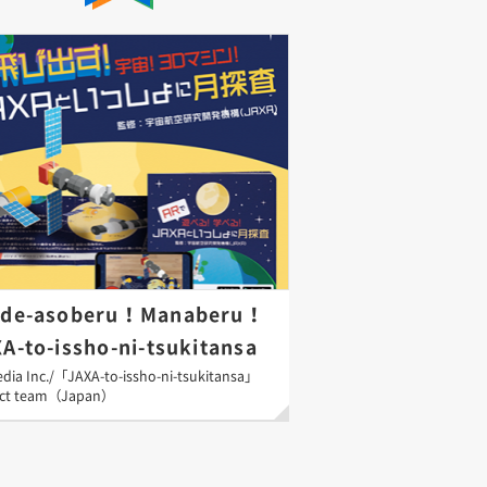
-de-asoberu！Manaberu！
A-to-issho-ni-tsukitansa
ia Inc./「JAXA-to-issho-ni-tsukitansa」
ect team（Japan）