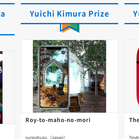
ra
Yuichi Kimura Prize
Y
Roy-to-maho-no-mori
Th
curiosity,inc.（Japan）
Tiny