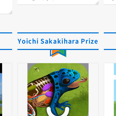
）
Yoichi Sakakihara Prize