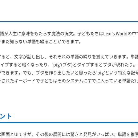
では、単語が人生に意味をもたらす魔法の呪文。子どもたちはLexi’s World
でまだ知らない単語も綴ることができます。
すると、文字が話し出し、それぞれの単語の綴りを覚えていきます。単
夜)とタイプすると暗くなったり、’pig'(ブタ)とタイプするとブタが現れた
できます。でも、ブタを作り出したいと思ったら’pig’という特別な記
計されたキーボードで子どもはそのシステムにすでに入っている単語だ
ント
な画面とUIですが、その後の展開には驚きと発見がいっぱい。単語を推