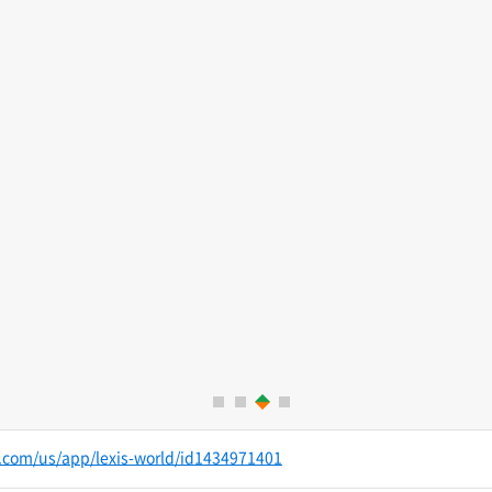
3
1
2
4
e.com/us/app/lexis-world/id1434971401