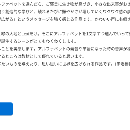
ルファベットを選んだら、ご褒美に生き物が息づき、小さな出来事がお
違う創造的な学びと、触れるたびに賑やかさが増していくワクワク感の
が広がる」というメッセージを強く感じる作品です。かわいい声にも癒
緑の大地とLexiだけ。そこにアルファベットを1文字ずつ選んでいっ
が誕生するシーンがとてもわくわくします。
ることを実感します。アルファベットの発音や単語になった時の音声が
けるところは教材として優れていると思います。
たいものを与えたり、思い思いに世界を広げられる作品です。(宇治橋
る