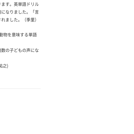
きます。英単語ドリル
虜になりました。「言
されました。（季里）
て動物を意味する単語
複数の子どもの声にな
祐之)