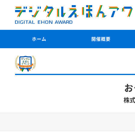
ホーム
開催概要
お
株