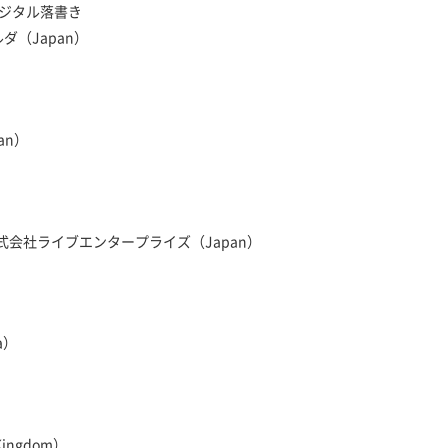
 / デジタル落書き
ダ（Japan）
an）
式会社ライブエンタープライズ（Japan）
ia）
 Kingdom）