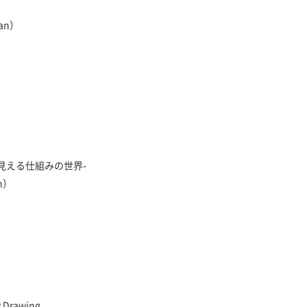
an）
）
見える仕組みの世界-
n）
 Drawing