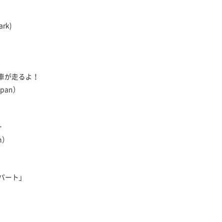
ark)
 自動車が走るよ！
pan）
ー
n）
「アパート」