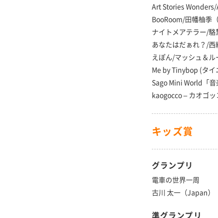
Art Stories Wonders/
BooRoom/田幡柚季（
ナイトメアテラー/駱慧
あなたはだぁれ？/西綾
えぽん/マッシュ＆ルー
Me by Tinybop 
Sago Mini World「
kaogocco – カオゴ
キッズ賞
グランプリ
電車の世界一周
古川 太一（Japan）
準グランプリ