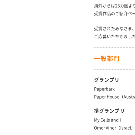
海外からは23カ国よ
受賞作品のご紹介ペ
受賞されたみなさま
ご応募いただきまし
一般部門
グランプリ
Paperbark
Paper House（Austr
準グランプリ
My Cells and I
Omer Viner（Israel