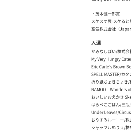
・茂木健一郎賞
スケスケ展-スケると
空気株式会社（Japa
入選
かみなしばい/株式会社u
My Very Hungry Cater
Eric Carle’s Brown B
SPELL MASTER/カ
折り紙ちょきちょき/株
NAMOO – Wonders of
おいしいおえかき Sketch
はらぺこごはん/三瓶 
Under Leaves/Circu
おやすみルーニー/株
シャッフルぬりえ/株