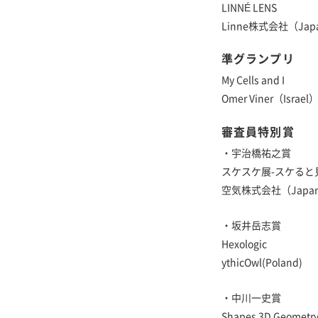
LINNÉ LENS
Linne株式会社（Jap
準グランプリ
My Cells and I
Omer Viner（Israel
審査員特別賞
・宇治橋祐之賞
スケスケ展-スケると
空気株式会社（Japa
・坂井岳志賞
Hexologic
ythicOwl(Poland)
・中川一史賞
Shapes 3D Geometry