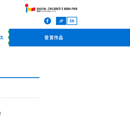
JP
EN
ス
受賞作品
！