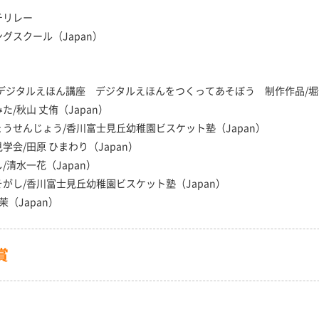
チリレー
グスクール（Japan）
8デジタルえほん講座 デジタルえほんをつくってあそぼう 制作作品/堀部
/秋山 丈侑（Japan）
うせんじょう/香川富士見丘幼稚園ビスケット塾（Japan）
会/田原 ひまわり（Japan）
清水一花（Japan）
がし/香川富士見丘幼稚園ビスケット塾（Japan）
茉（Japan）
賞