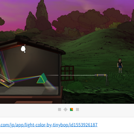
3
1
2
4
.com/jp/app/light-color-by-tinybop/id1553926187