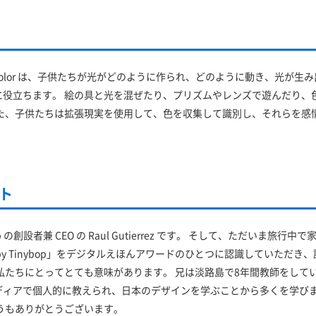
ght & Color は、子供たちが光がどのように作られ、どのように動き、光が
に役立ちます。 絵の具と光を混ぜたり、プリズムやレンズで遊んだり、
また、子供たちは拡張現実を使用して、色を収集して識別し、それらを感
ト
p の創設者兼 CEO の Raul Gutierrez です。 そして、ただいま旅行
olor by Tinybop」をデジタルえほんアワードのひとつに認識していた
私たちにとってとても意味があります。 兄は淡路島で8年間教師をして
ディアで個人的に教えられ、日本のデザインを学ぶことから多くを学び
うもありがとうございます。