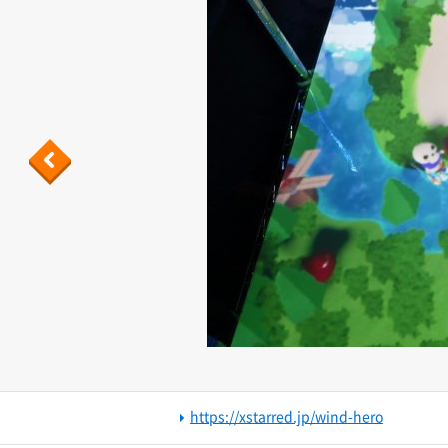
Previous
https://xstarred.jp/wind-hero