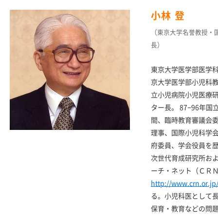
小林 登
（東京大学名誉教授・
長）
東京大学医学部医学
京大学医学部小児科教
立小児病院小児医療
ター長。 87−96年
間、臨時教育審議会
理事、国際小児科学
府委員、学会役員を
次世代育成研究所お
ーチ・ネット（ＣＲ
http://www.crn.or.jp
る。小児科医として
保育・教育などの問