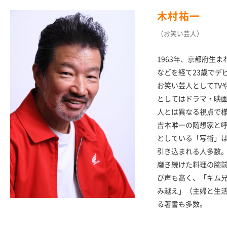
木村祐一
（お笑い芸人）
1963年、京都府生
などを経て23歳でデ
お笑い芸人としてTV
としてはドラマ・映
人とは異なる視点で
吉本唯一の随想家と
としている「写術」
引き込まれる人多数
磨き続けた料理の腕
び声も高く、「キム兄
み越え」（主婦と生
る著書も多数。